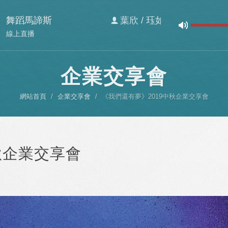
舞蹈馬諦斯
葉欣 / 珏如
線上直播