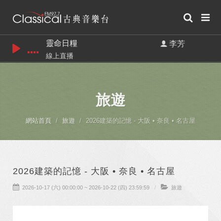
靈命日糧
李芳
線上直播