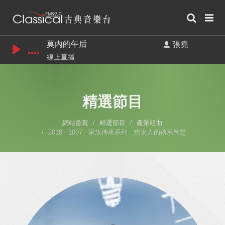
莫內的午后
張堯
線上直播