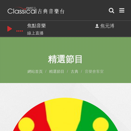
焦點音樂
焦元溥
線上直播