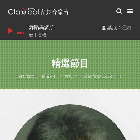
舞蹈馬諦斯
葉欣 / 珏如
線上直播