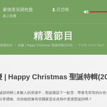
蒙德里安調色盤
呂岱衛
線上直播