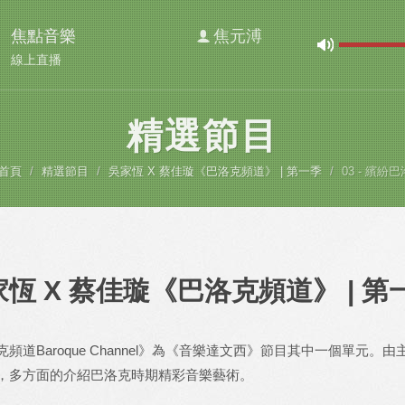
焦點音樂
焦元溥
線上直播