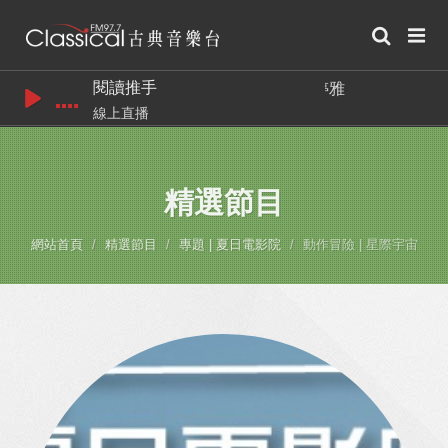
閱讀推手
林玫伶 / 游婷雅
線上直播