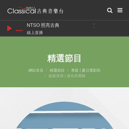
NTSO 照亮古典
吳毓庭 / 張堯 /
線上直播