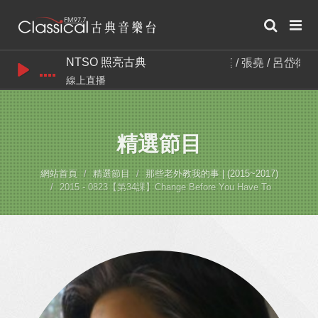
NTSO 照亮古典
吳毓庭 / 張堯 / 呂岱衛 /
線上直播