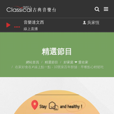
音樂達文西
吳家恆
線上直播