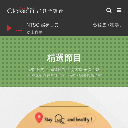
NTSO 照亮古典
吳毓庭 / 張堯 / 呂岱
線上直播