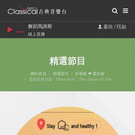
舞蹈馬諦斯
葉欣 / 珏如
線上直播