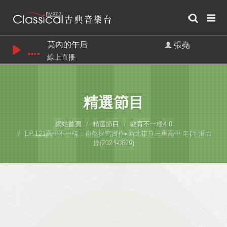
莫內的午后
張堯
線上直播