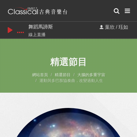
舞蹈馬諦斯
葉欣 / 珏如
線上直播