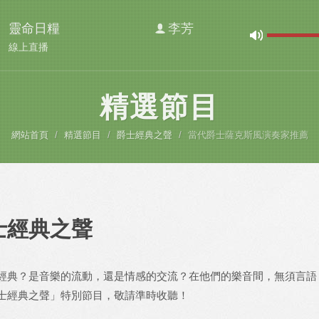
靈命日糧
李芳
線上直播