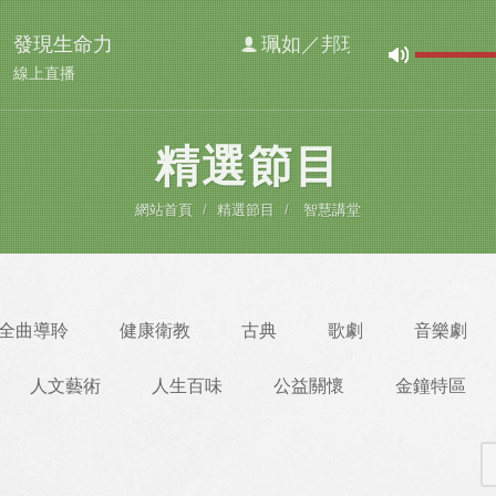
發現生命力
珮如／邦琪
線上直播