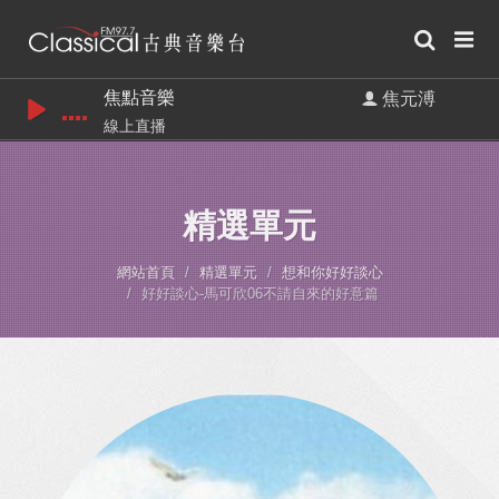
焦點音樂
焦元溥
線上直播