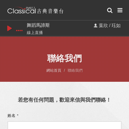
舞蹈馬諦斯
葉欣 / 珏如
線上直播