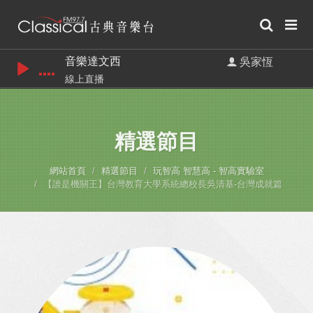
音樂達文西
吳家恆
線上直播