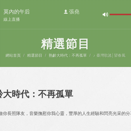
莫內的午后
張堯
線上直播