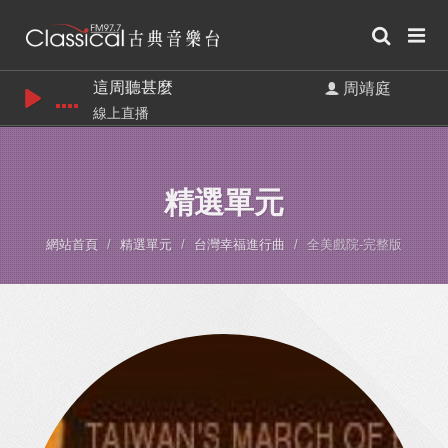
這周聽甚麼
周靖庭
線上直播