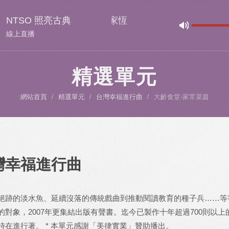
毓庭 / 張堯 / 呂岱衛 / 吳家恆
NTSO 照亮古典
線上直播