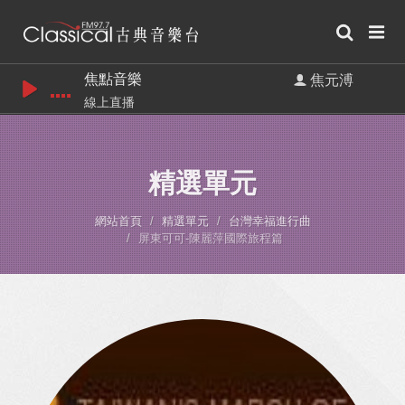
焦點音樂
焦元溥
線上直播