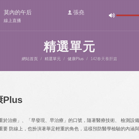
莫內的午后
張堯
線上直播