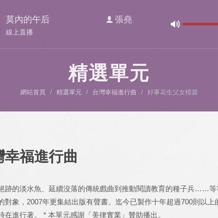
莫內的午后
張堯
線上直播