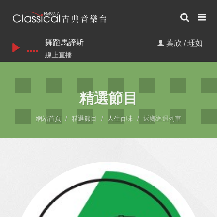
舞蹈馬諦斯
葉欣 / 珏如
線上直播