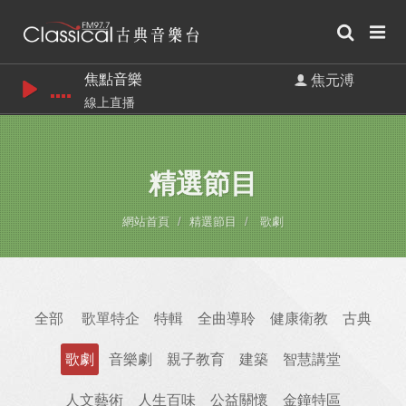
焦點音樂
焦元溥
線上直播