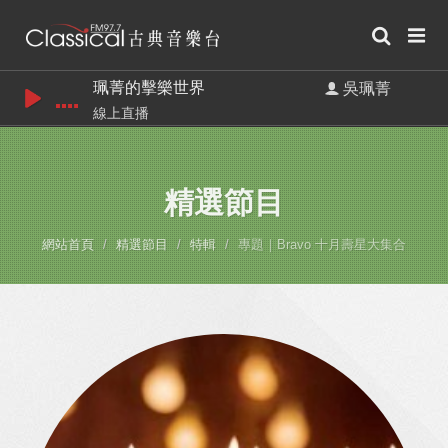
珮菁的擊樂世界
吳珮菁
線上直播